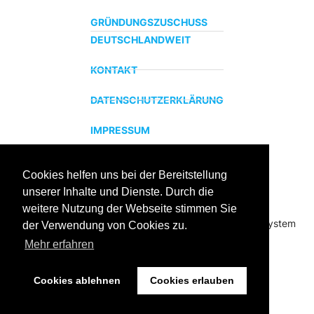
GRÜNDUNGSZUSCHUSS
DEUTSCHLANDWEIT
KONTAKT
DATENSCHUTZERKLÄRUNG
IMPRESSUM
Cookies helfen uns bei der Bereitstellung
ZERTIFIZIERTER BILDUNGSTRÄGER
unserer Inhalte und Dienste. Durch die
Profitieren sie jetzt von unserer über 15 jährigen
weitere Nutzung der Webseite stimmen Sie
Praxiserfahrung und unserem erfolgreichen Coachingsystem
der Verwendung von Cookies zu.
Mehr erfahren
Cookies ablehnen
Cookies erlauben