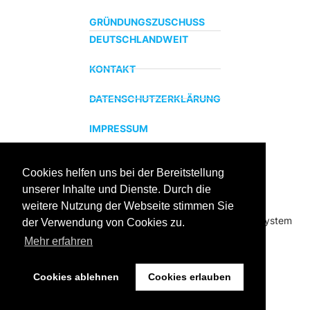
GRÜNDUNGSZUSCHUSS
DEUTSCHLANDWEIT
KONTAKT
DATENSCHUTZERKLÄRUNG
IMPRESSUM
Cookies helfen uns bei der Bereitstellung
ZERTIFIZIERTER BILDUNGSTRÄGER
unserer Inhalte und Dienste. Durch die
Profitieren sie jetzt von unserer über 15 jährigen
weitere Nutzung der Webseite stimmen Sie
Praxiserfahrung und unserem erfolgreichen Coachingsystem
der Verwendung von Cookies zu.
Mehr erfahren
Cookies ablehnen
Cookies erlauben