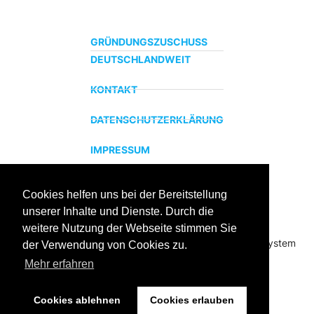
GRÜNDUNGSZUSCHUSS
DEUTSCHLANDWEIT
KONTAKT
DATENSCHUTZERKLÄRUNG
IMPRESSUM
Cookies helfen uns bei der Bereitstellung
ZERTIFIZIERTER BILDUNGSTRÄGER
unserer Inhalte und Dienste. Durch die
Profitieren sie jetzt von unserer über 15 jährigen
weitere Nutzung der Webseite stimmen Sie
Praxiserfahrung und unserem erfolgreichen Coachingsystem
der Verwendung von Cookies zu.
Mehr erfahren
Cookies ablehnen
Cookies erlauben