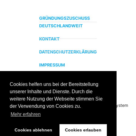
GRÜNDUNGSZUSCHUSS
DEUTSCHLANDWEIT
KONTAKT
DATENSCHUTZERKLÄRUNG
IMPRESSUM
Cookies helfen uns bei der Bereitstellung
ZERTIFIZIERTER BILDUNGSTRÄGER
unserer Inhalte und Dienste. Durch die
Profitieren sie jetzt von unserer über 15 jährigen
weitere Nutzung der Webseite stimmen Sie
Praxiserfahrung und unserem erfolgreichen Coachingsystem
der Verwendung von Cookies zu.
Mehr erfahren
Cookies ablehnen
Cookies erlauben