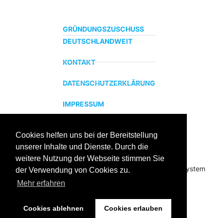
GRÜNDUNGSZUSCHUSS
DEUTSCHLANDWEIT
KONTAKT
DATENSCHUTZERKLÄRUNG
IMPRESSUM
Cookies helfen uns bei der Bereitstellung
ZERTIFIZIERTER BILDUNGSTRÄGER
unserer Inhalte und Dienste. Durch die
Profitieren sie jetzt von unserer über 15 jährigen
weitere Nutzung der Webseite stimmen Sie
Praxiserfahrung und unserem erfolgreichen Coachingsystem
der Verwendung von Cookies zu.
Mehr erfahren
Cookies ablehnen
Cookies erlauben