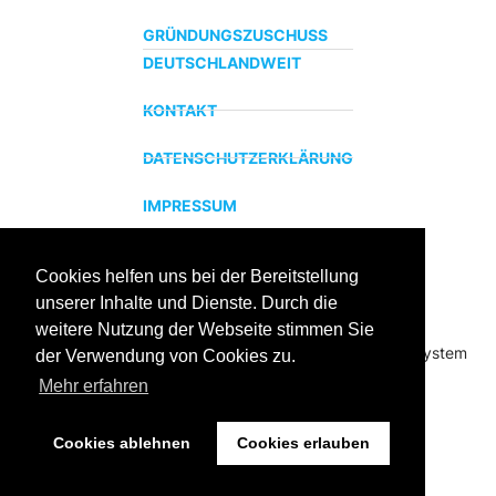
GRÜNDUNGSZUSCHUSS
DEUTSCHLANDWEIT
KONTAKT
DATENSCHUTZERKLÄRUNG
IMPRESSUM
Cookies helfen uns bei der Bereitstellung
ZERTIFIZIERTER BILDUNGSTRÄGER
unserer Inhalte und Dienste. Durch die
Profitieren sie jetzt von unserer über 15 jährigen
weitere Nutzung der Webseite stimmen Sie
Praxiserfahrung und unserem erfolgreichen Coachingsystem
der Verwendung von Cookies zu.
Mehr erfahren
Cookies ablehnen
Cookies erlauben