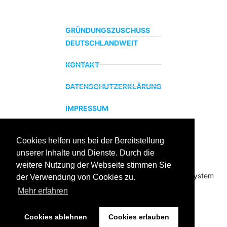
GRÜNDUNGSZUSCHUSS
DEUTSCHLANDWEIT
KONTAKT
DATENSCHUTZERKLÄRUNG
IMPRESSUM
Cookies helfen uns bei der Bereitstellung
ZERTIFIZIERTER BILDUNGSTRÄGER
unserer Inhalte und Dienste. Durch die
Profitieren sie jetzt von unserer über 15 jährigen
weitere Nutzung der Webseite stimmen Sie
Praxiserfahrung und unserem erfolgreichen Coachingsystem
der Verwendung von Cookies zu.
Mehr erfahren
Cookies ablehnen
Cookies erlauben