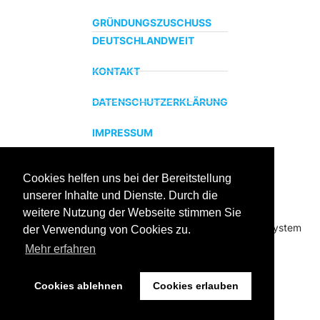
GRÜNDUNGSZUSCHUSS
DEUTSCHLANDWEIT
KONTAKT
DATENSCHUTZERKLÄRUNG
IMPRESSUM
Cookies helfen uns bei der Bereitstellung
ZERTIFIZIERTER BILDUNGSTRÄGER
unserer Inhalte und Dienste. Durch die
Profitieren sie jetzt von unserer über 15 jährigen
weitere Nutzung der Webseite stimmen Sie
Praxiserfahrung und unserem erfolgreichen Coachingsystem
der Verwendung von Cookies zu.
Mehr erfahren
Cookies ablehnen
Cookies erlauben