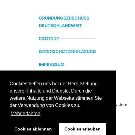
GRÜNDUNGSZUSCHUSS
DEUTSCHLANDWEIT
KONTAKT
DATENSCHUTZERKLÄRUNG
IMPRESSUM
Cookies helfen uns bei der Bereitstellung
ZERTIFIZIERTER BILDUNGSTRÄGER
unserer Inhalte und Dienste. Durch die
Profitieren sie jetzt von unserer über 15 jährigen
weitere Nutzung der Webseite stimmen Sie
Praxiserfahrung und unserem erfolgreichen Coachingsystem
der Verwendung von Cookies zu.
Mehr erfahren
Cookies ablehnen
Cookies erlauben