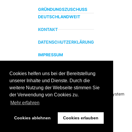
GRÜNDUNGSZUSCHUSS
DEUTSCHLANDWEIT
KONTAKT
DATENSCHUTZERKLÄRUNG
IMPRESSUM
Cookies helfen uns bei der Bereitstellung
ZERTIFIZIERTER BILDUNGSTRÄGER
unserer Inhalte und Dienste. Durch die
Profitieren sie jetzt von unserer über 15 jährigen
weitere Nutzung der Webseite stimmen Sie
Praxiserfahrung und unserem erfolgreichen Coachingsystem
der Verwendung von Cookies zu.
Mehr erfahren
Cookies ablehnen
Cookies erlauben