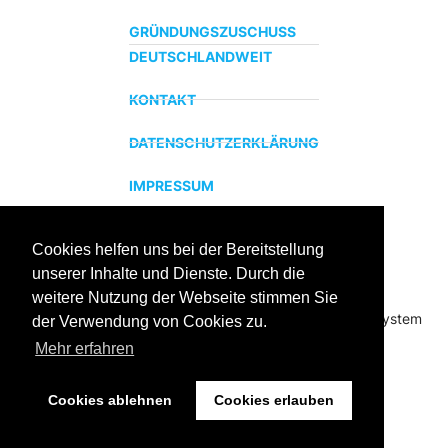
GRÜNDUNGSZUSCHUSS
DEUTSCHLANDWEIT
KONTAKT
DATENSCHUTZERKLÄRUNG
IMPRESSUM
Cookies helfen uns bei der Bereitstellung
ZERTIFIZIERTER BILDUNGSTRÄGER
unserer Inhalte und Dienste. Durch die
Profitieren sie jetzt von unserer über 15 jährigen
weitere Nutzung der Webseite stimmen Sie
Praxiserfahrung und unserem erfolgreichen Coachingsystem
der Verwendung von Cookies zu.
Mehr erfahren
Cookies ablehnen
Cookies erlauben